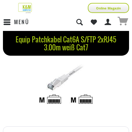
Online Magazin
MENÜ
Equip Patchkabel Cat6A S/FTP 2xRJ45
3.00m weiß Cat7