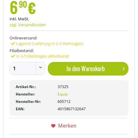
6
€
90
inkl. MwSt.
zzgl. Versandkosten
Onlineversand:
Lagernd (Lieferung in 2-3 Werktagen)
Filialbestand:
In 3-5 Werktagen abholbereit
In den
Warenkorb
Artikel-Nr.:
37325
Hersteller:
Equip
Hersteller-Nr:
605712
EAN:
4015867132647
Merken