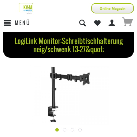
Online Magazin
MENÜ
LogiLink Monitor-Schreibtischhalterung
neig/schwenk 13-27&quot;