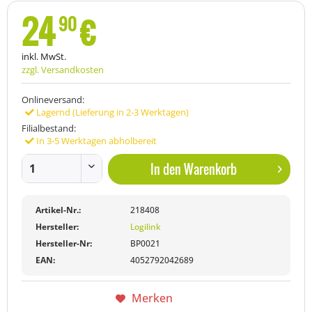
24
€
90
inkl. MwSt.
zzgl. Versandkosten
Onlineversand:
Lagernd (Lieferung in 2-3 Werktagen)
Filialbestand:
In 3-5 Werktagen abholbereit
In den
Warenkorb
Artikel-Nr.:
218408
Hersteller:
Logilink
Hersteller-Nr:
BP0021
EAN:
4052792042689
Merken