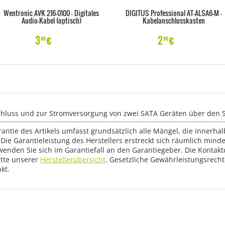
Wentronic AVK 216-0100 - Digitales
DIGITUS Professional AT-ALSA6-M -
Audio-Kabel (optisch)
Kabelanschlusskasten
3
€
2
€
00
90
hluss und zur Stromversorgung von zwei SATA Geräten über den SA
rantie des Artikels umfasst grundsätzlich alle Mängel, die innerha
Die Garantieleistung des Herstellers erstreckt sich räumlich mind
wenden Sie sich im Garantiefall an den Garantiegeber. Die Konta
tte unserer
Herstellerübersicht
. Gesetzliche Gewährleistungsrech
kt.