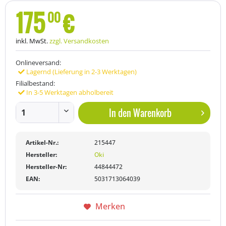
175
€
00
inkl. MwSt.
zzgl. Versandkosten
Onlineversand:
Lagernd (Lieferung in 2-3 Werktagen)
Filialbestand:
In 3-5 Werktagen abholbereit
In den
Warenkorb
Artikel-Nr.:
215447
Hersteller:
Oki
Hersteller-Nr:
44844472
EAN:
5031713064039
Merken