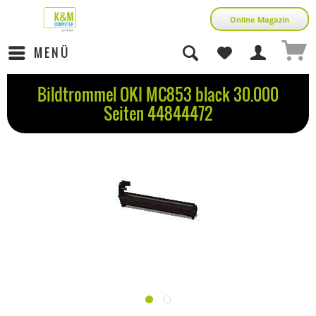
Online Magazin
MENÜ
Bildtrommel OKI MC853 black 30.000
Seiten 44844472