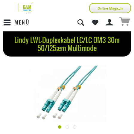
Online Magazin
MENÜ
Lindy LWL-Duplexkabel LC/LC OM3 30m
50/125æm Multimode