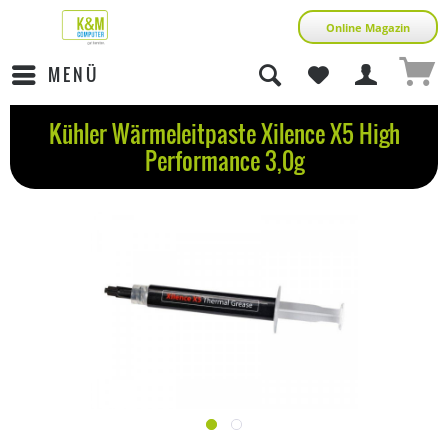
Online Magazin
MENÜ
Kühler Wärmeleitpaste Xilence X5 High
Performance 3,0g