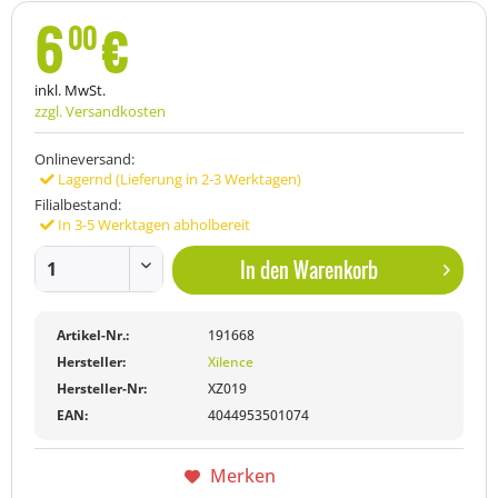
6
€
00
inkl. MwSt.
zzgl. Versandkosten
Onlineversand:
Lagernd (Lieferung in 2-3 Werktagen)
Filialbestand:
In 3-5 Werktagen abholbereit
In den
Warenkorb
Artikel-Nr.:
191668
Hersteller:
Xilence
Hersteller-Nr:
XZ019
EAN:
4044953501074
Merken