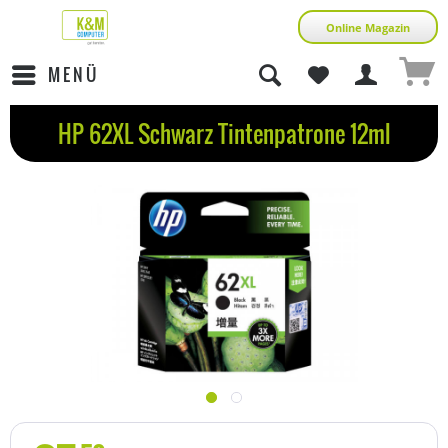
Online Magazin
MENÜ
HP 62XL Schwarz Tintenpatrone 12ml