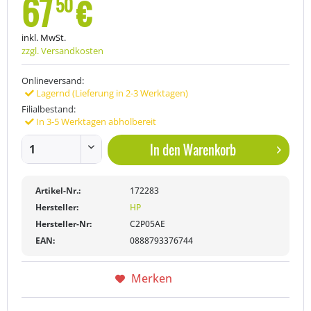
67
€
50
inkl. MwSt.
zzgl. Versandkosten
Onlineversand:
Lagernd (Lieferung in 2-3 Werktagen)
Filialbestand:
In 3-5 Werktagen abholbereit
In den
Warenkorb
Artikel-Nr.:
172283
Hersteller:
HP
Hersteller-Nr:
C2P05AE
EAN:
0888793376744
Merken