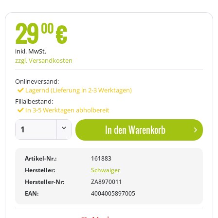
29
€
00
inkl. MwSt.
zzgl. Versandkosten
Onlineversand:
Lagernd (Lieferung in 2-3 Werktagen)
Filialbestand:
In 3-5 Werktagen abholbereit
In den
Warenkorb
Artikel-Nr.:
161883
Hersteller:
Schwaiger
Hersteller-Nr:
ZA8970011
EAN:
4004005897005