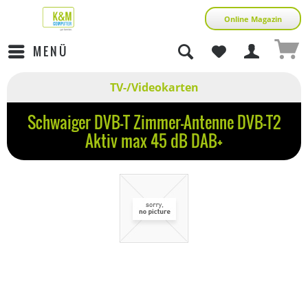
Online Magazin
MENÜ
TV-/Videokarten
Schwaiger DVB-T Zimmer-Antenne DVB-T2
Aktiv max 45 dB DAB+