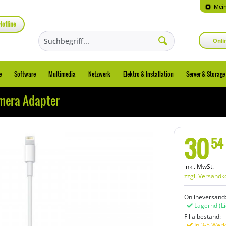
Mein
Hotline
Onli
e
Software
Multimedia
Netzwerk
Elektro & Installation
Server & Storage
amera Adapter
30
54
inkl. MwSt.
zzgl. Versandk
Onlineversand
Lagernd
(L
Filialbestand:
In 3-5 Werk