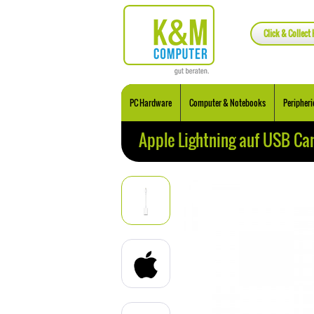
Click & Collect 
PC Hardware
Computer & Notebooks
Peripheri
Apple Lightning auf USB C