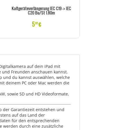
Kaltgeräteverlängerung IEC C19 -> IEC
Goobay NK 100 S-100 1m sc
C20 Bu/St 1.80m
Netzkabel AC Buchse> - Kab
Strom/Netzteil
5
€
6
€
95
99
Digitalkamera auf dein iPad mit
lie und Freunden anschauen kannst.
App und du kannst auswählen, welche
 mit deinem PC oder Mac werden die
RAW, sowie SD und HD Videoformate,
lb der Garantiezeit entstehen und
estens auf das Land der
ktdaten für den entsprechenden
te werden durch eine zusätzliche