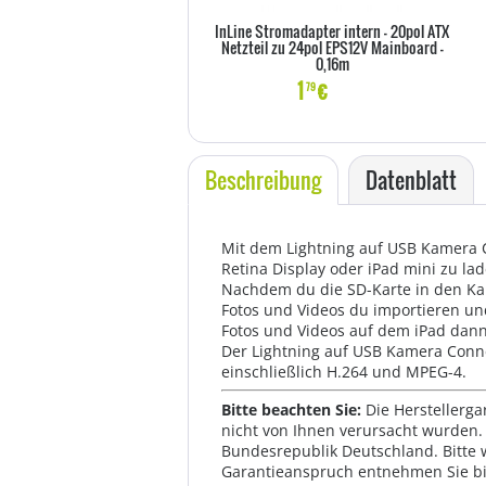
InLine Stromadapter intern - 20pol ATX
Netzteil zu 24pol EPS12V Mainboard -
0,16m
1
€
79
Beschreibung
Datenblatt
Mit dem Lightning auf USB Kamera Co
Retina Display oder iPad mini zu l
Nachdem du die SD-Karte in den Kar
Fotos und Videos du importieren un
Fotos und Videos auf dem iPad dan
Der Lightning auf USB Kamera Conne
einschließlich H.264 und MPEG-4.
Bitte beachten Sie:
Die Herstellerga
nicht von Ihnen verursacht wurden. 
Bundesrepublik Deutschland. Bitte 
Garantieanspruch entnehmen Sie bi