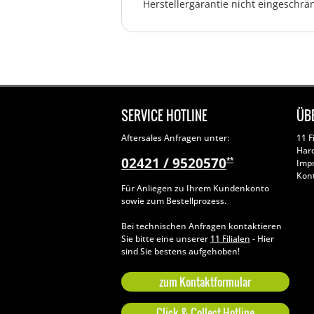
Herstellergarantie nicht eingeschrän
SERVICE HOTLINE
ÜB
Aftersales Anfragen unter:
11 F
Har
02421 / 9520570
**
Imp
Kon
Für Anliegen zu Ihrem Kundenkonto
sowie zum Bestellprozess.
Bei technischen Anfragen kontaktieren
Sie bitte eine unserer
11 Filialen
- Hier
sind Sie bestens aufgehoben!
zum Kontaktformular
Click & Collect Hotline