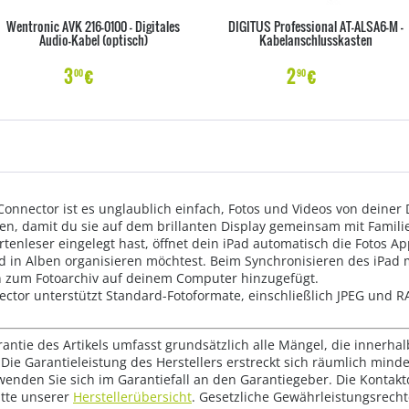
Wentronic AVK 216-0100 - Digitales
DIGITUS Professional AT-ALSA6-M -
Audio-Kabel (optisch)
Kabelanschlusskasten
3
€
2
€
00
90
nnector ist es unglaublich einfach, Fotos und Videos von deiner 
aden, damit du sie auf dem brillanten Display gemeinsam mit Fami
tenleser eingelegt hast, öffnet dein iPad automatisch die Fotos 
d in Alben organisieren möchtest. Beim Synchronisieren des iPad
n zum Fotoarchiv auf deinem Computer hinzugefügt.
ctor unterstützt Standard-Fotoformate, einschließlich JPEG und 
rantie des Artikels umfasst grundsätzlich alle Mängel, die innerha
Die Garantieleistung des Herstellers erstreckt sich räumlich mind
wenden Sie sich im Garantiefall an den Garantiegeber. Die Konta
tte unserer
Herstellerübersicht
. Gesetzliche Gewährleistungsrech