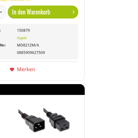
In den
Warenkorb
:
150879
Apple
-Nr:
MD821ZM/A
0885909627509
Merken