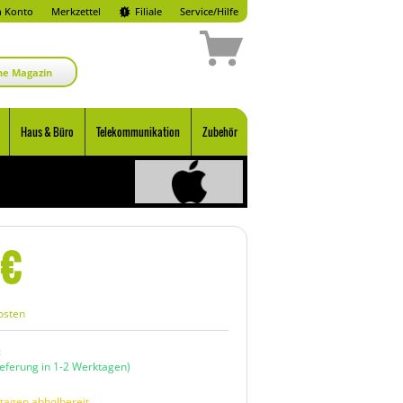
 Konto
Merkzettel
Filiale
Service/Hilfe
ne Magazin
Haus & Büro
Telekommunikation
Zubehör
€
osten
:
ieferung in 1-2 Werktagen)
tagen abholbereit