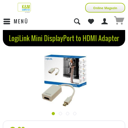
Online Magazin
MENÜ
LogiLink Mini DisplayPort to HDMI Adapter