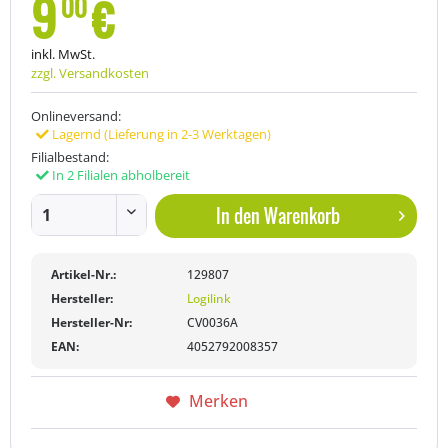
9
€
00
inkl. MwSt.
zzgl. Versandkosten
Onlineversand:
Lagernd (Lieferung in 2-3 Werktagen)
Filialbestand:
In 2 Filialen abholbereit
In den
Warenkorb
Artikel-Nr.:
129807
Hersteller:
Logilink
Hersteller-Nr:
CV0036A
EAN:
4052792008357
Merken