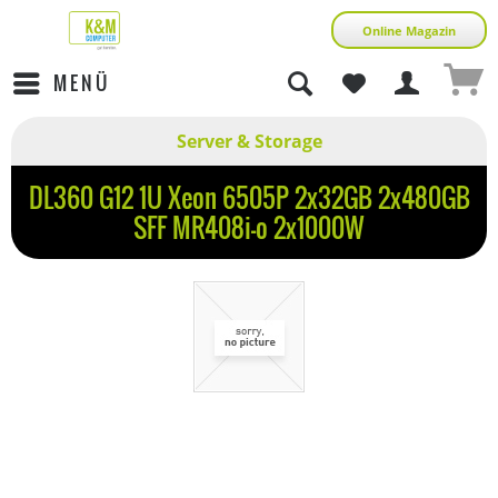
Online Magazin
MENÜ
Server & Storage
DL360 G12 1U Xeon 6505P 2x32GB 2x480GB
SFF MR408i-o 2x1000W