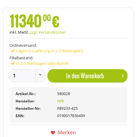
11340
€
00
inkl. MwSt.
zzgl. Versandkosten
Onlineversand:
Lagernd (Lieferung in 2-3 Werktagen)
Filialbestand:
In 3-5 Werktagen abholbereit
In den
Warenkorb
Artikel-Nr.:
580028
Hersteller:
HPE
Hersteller-Nr:
P89233-425
EAN:
0190017836409
Merken