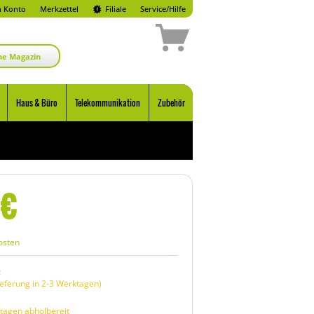
 Konto
Merkzettel
Filiale
Service/Hilfe
ne Magazin
Haus & Büro
Telekommunikation
Zubehör
€
osten
:
eferung in 2-3 Werktagen)
tagen abholbereit