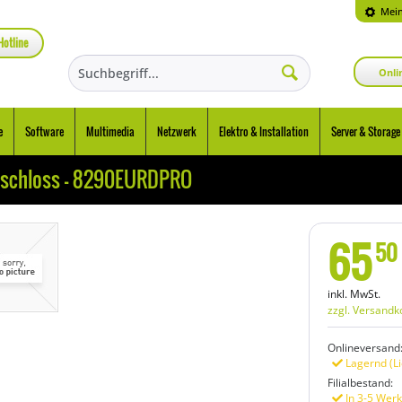
Mein
Hotline
Onli
e
Software
Multimedia
Netzwerk
Elektro & Installation
Server & Storage
schloss - 8290EURDPRO
65
50
inkl. MwSt.
zzgl. Versandk
Onlineversand
Lagernd (Li
Filialbestand:
In 3-5 Werk