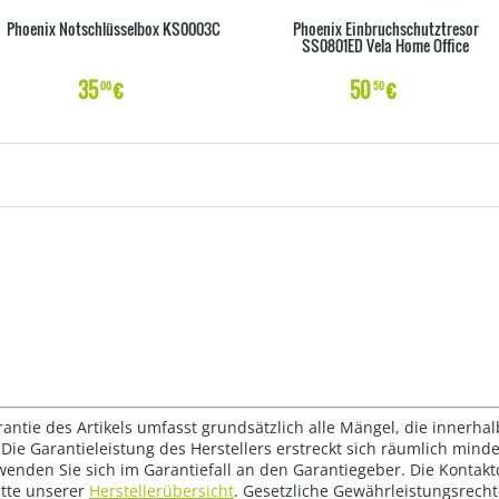
Phoenix Notschlüsselbox KS0003C
Phoenix Einbruchschutztresor
SS0801ED Vela Home Office
35
€
50
€
00
50
rantie des Artikels umfasst grundsätzlich alle Mängel, die innerha
Die Garantieleistung des Herstellers erstreckt sich räumlich mind
wenden Sie sich im Garantiefall an den Garantiegeber. Die Konta
tte unserer
Herstellerübersicht
. Gesetzliche Gewährleistungsrech