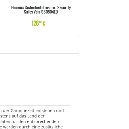
Phoenix Sicherheitstresore - Security
Olympia Außensirene (neues 
Safes Vela SS0804ED
Protect/ProHome
128
€
32
€
00
50
lb der Garantiezeit entstehen und
estens auf das Land der
ktdaten für den entsprechenden
te werden durch eine zusätzliche