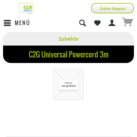
Online Magazin
MENÜ
Zubehör
C2G Universal Powercord 3m