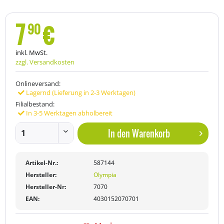
7
€
90
inkl. MwSt.
zzgl. Versandkosten
Onlineversand:
Lagernd (Lieferung in 2-3 Werktagen)
Filialbestand:
In 3-5 Werktagen abholbereit
In den
Warenkorb
Artikel-Nr.:
587144
Hersteller:
Olympia
Hersteller-Nr:
7070
EAN:
4030152070701