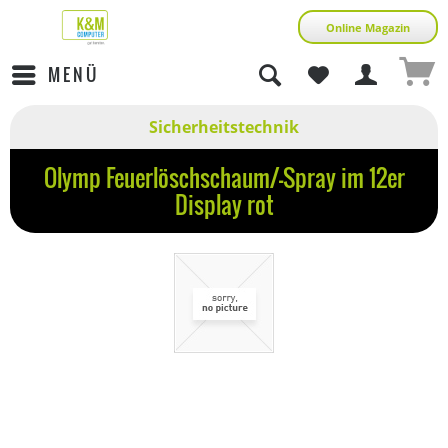
Online Magazin
MENÜ
Sicherheitstechnik
Olymp Feuerlöschschaum/-Spray im 12er
Display rot