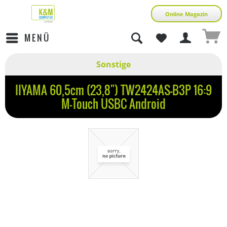
Online Magazin
MENÜ
Sonstige
IIYAMA 60,5cm (23,8") TW2424AS-B3P 16:9
M-Touch USBC Android