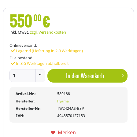
550
€
00
inkl. MwSt.
zzgl. Versandkosten
Onlineversand:
Lagernd (Lieferung in 2-3 Werktagen)
Filialbestand:
In 3-5 Werktagen abholbereit
In den
Warenkorb
Artikel-Nr.:
580188
Hersteller:
Iiyama
Hersteller-Nr:
TW2424AS-B3P
EAN:
4948570127153
Merken