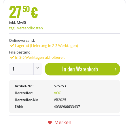
27
€
50
inkl. MwSt.
zzgl. Versandkosten
Onlineversand:
Lagernd (Lieferung in 2-3 Werktagen)
Filialbestand:
In 3-5 Werktagen abholbereit
In den
Warenkorb
Artikel-Nr.:
575753
Hersteller:
AOC
Hersteller-Nr:
VB2025
EAN:
4038986633437
Merken