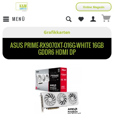
Online Magazin
MENÜ
Grafikkarten
ASUS PRIME-RX9070XT-O16G-WHITE 16GB
GDDR6 HDMI DP