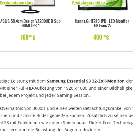
Produktdatenblatt
Produktdatenblatt
ASUS 58,4cm Design VZ239HE D-Sub
Hanns.G HT273HPB - LED-Monitor -
HDMI IPS *
68.6cm/27
169
€
400
€
00
00
üssige Leistung mit dem
Samsung Essential S3 32-Zoll-Monitor
, de
Mit einer Full-HD-Auflösung von 1920 x 1080 und einer Bildhelligke
e bei jedem Projekt und jeder Gaming-Session.
astverhältnis von 3000:1 und einen weiten Betrachtungswinkel von
Farben und scharfe Bilder genießen können. Zusätzlich zu seinen 
ial S3 mit Funktionen wie einem Spielmodus, Flicker-Free-Technol
verbessern und die Belastung der Augen reduzieren.