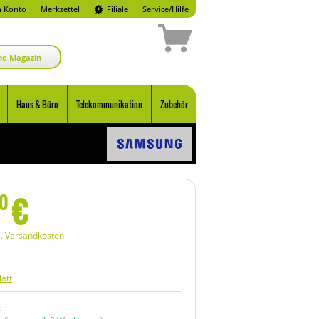
 Konto
Merkzettel
Filiale
Service/Hilfe
ne Magazin
Haus & Büro
Telekommunikation
Zubehör
€
0
l. Versandkosten
att
: