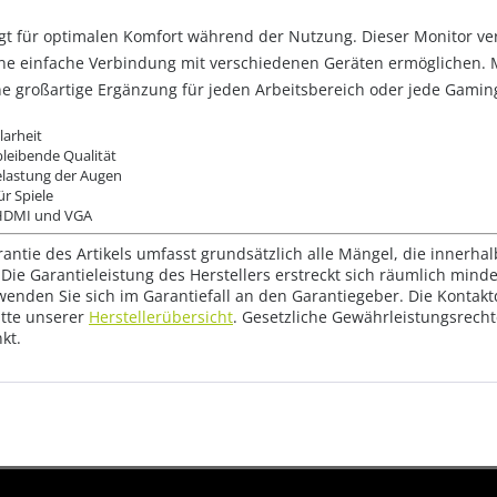
orgt für optimalen Komfort während der Nutzung. Dieser Monitor 
ne einfache Verbindung mit verschiedenen Geräten ermöglichen. Mi
 eine großartige Ergänzung für jeden Arbeitsbereich oder jede Gam
larheit
bleibende Qualität
Belastung der Augen
ür Spiele
t HDMI und VGA
rantie des Artikels umfasst grundsätzlich alle Mängel, die innerha
Die Garantieleistung des Herstellers erstreckt sich räumlich mind
wenden Sie sich im Garantiefall an den Garantiegeber. Die Konta
tte unserer
Herstellerübersicht
. Gesetzliche Gewährleistungsrech
kt.