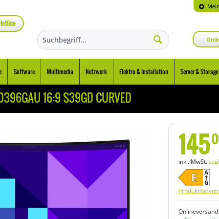
Mein
Hotline
Onli
e
Software
Multimedia
Netzwerk
Elektro & Installation
Server & Storage
2D396GAU 16:9 S39GD CURVED
145
0
inkl. MwSt.
zzg
Produktdatenbl
Onlineversand