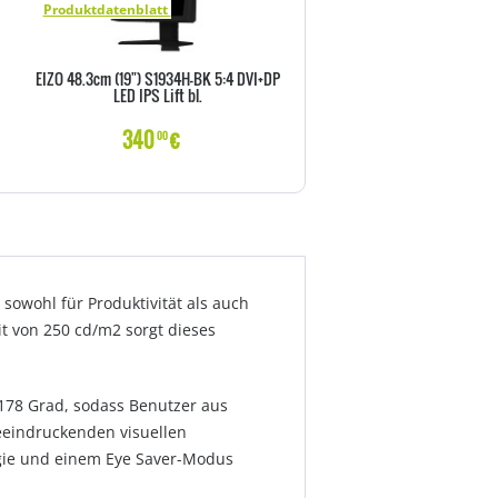
Produktdatenblatt
Produktdatenblatt
EIZO 48.3cm (19") S1934H-BK 5:4 DVI+DP
EIZO 48.3cm (19") S1934H-GY 5
LED IPS Lift bl.
LED IPS Lift bl.
340
€
339
€
00
00
r sowohl für Produktivität als auch
it von 250 cd/m2 sorgt dieses
 178 Grad, sodass Benutzer aus
beeindruckenden visuellen
ogie und einem Eye Saver-Modus