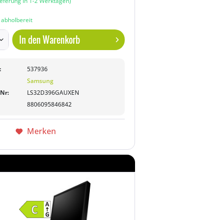
ieferung in 1-2 Werktagen)
n abholbereit
In den
Warenkorb
:
537936
Samsung
-Nr:
LS32D396GAUXEN
8806095846842
Merken