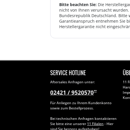
Bitte beachten Sie:
Die Herstellerga
nicht von Ihnen verursacht wurden. 
Bundesrepublik Deutschland. Bitte 
Garantieanspruch entnehmen Sie bi
Herstellergarantie nicht eingeschrän
SERVICE HOTLINE
ÜB
Aftersales Anfragen unter:
11 F
Har
02421 / 9520570
**
Imp
Kon
Für Anliegen zu Ihrem Kundenkonto
sowie zum Bestellprozess.
Bei technischen Anfragen kontaktieren
Sie bitte eine unserer
11 Filialen
- Hier
sind Sie bestens aufgehoben!