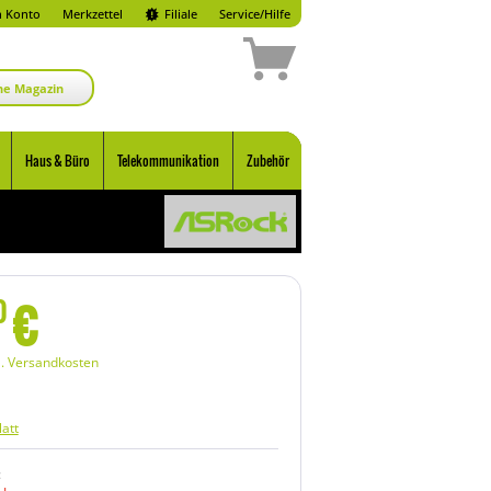
 Konto
Merkzettel
Filiale
Service/Hilfe
ne Magazin
Haus & Büro
Telekommunikation
Zubehör
€
0
l. Versandkosten
att
: