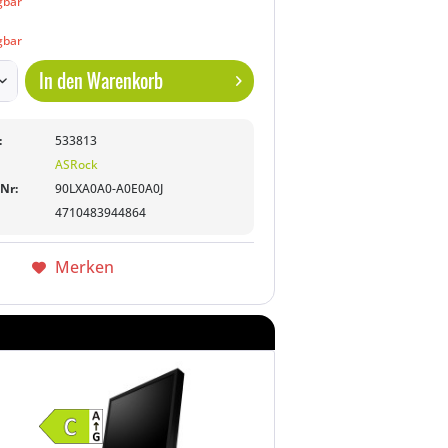
gbar
gbar
In den
Warenkorb
:
533813
ASRock
-Nr:
90LXA0A0-A0E0A0J
4710483944864
Merken