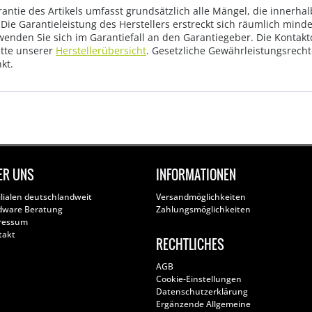
rantie des Artikels umfasst grundsätzlich alle Mängel, die innerha
Die Garantieleistung des Herstellers erstreckt sich räumlich mind
wenden Sie sich im Garantiefall an den Garantiegeber. Die Konta
tte unserer
Herstellerübersicht
. Gesetzliche Gewährleistungsrech
kt.
ER UNS
INFORMATIONEN
ilialen deutschlandweit
Versandmöglichkeiten
dware Beratung
Zahlungsmöglichkeiten
ressum
takt
RECHTLICHES
AGB
Cookie-Einstellungen
Datenschutzerklärung
Ergänzende Allgemeine