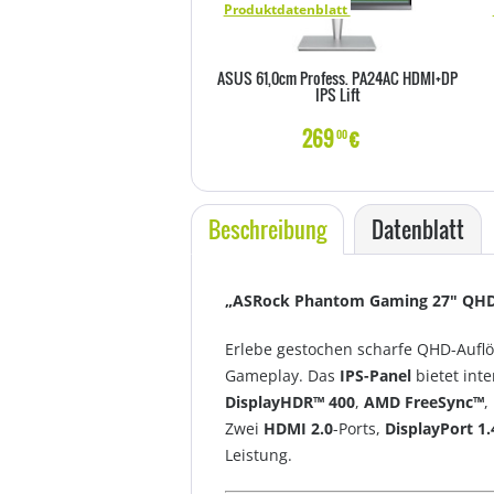
Produktdatenblatt
ASUS 61,0cm Profess. PA24AC HDMI+DP
IPS Lift
269
€
00
Beschreibung
Datenblatt
„ASRock Phantom Gaming 27" QHD 
Erlebe gestochen scharfe QHD-Aufl
Gameplay. Das
IPS-Panel
bietet int
DisplayHDR™ 400
,
AMD FreeSync™
,
Zwei
HDMI 2.0
-Ports,
DisplayPort 1.
Leistung.