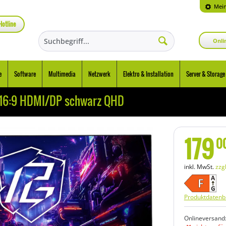
Mein
Hotline
Onli
e
Software
Multimedia
Netzwerk
Elektro & Installation
Server & Storage
16:9 HDMI/DP schwarz QHD
179
0
inkl. MwSt.
zzg
Produktdatenbl
Onlineversand