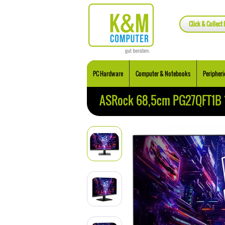
Click & Collect 
PC Hardware
Computer & Notebooks
Peripheri
ASRock 68,5cm PG27QFT1B 