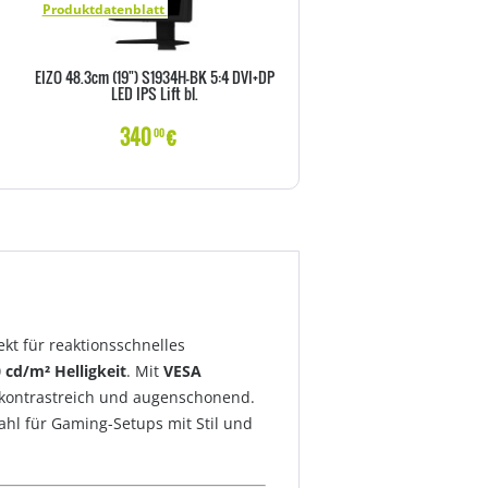
Produktdatenblatt
Produktdatenblatt
EIZO 48.3cm (19") S1934H-BK 5:4 DVI+DP
EIZO 48.3cm (19") S1934H-GY 5
LED IPS Lift bl.
LED IPS Lift bl.
340
€
339
€
00
00
ekt für reaktionsschnelles
 cd/m² Helligkeit
. Mit
VESA
, kontrastreich und augenschonend.
hl für Gaming-Setups mit Stil und