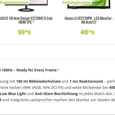
Produktdatenblatt
Produktdatenblatt
ASUS 58,4cm Design VZ239HE D-Sub
Hanns.G HT273HPB - LED-Monitor -
HDMI IPS *
68.6cm/27
169
€
400
€
00
00
180Hz – Ready for Every Frame.“
ösung mit
180 Hz Bildwiederholrate
und
1 ms Reaktionszeit
– perf
ensive Farben (99% sRGB, 90% DCI-P3) und weite Blickwinkel bei
400
Low Blue Light
und
Anti-Glare-Beschichtung
ist jedes Match klar
4
und integrierte Lautsprecher machen den Monitor zur idealen Wa