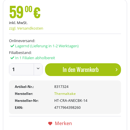
59
€
00
inkl. MwSt.
zzgl. Versandkosten
Onlineversand:
Lagernd
(Lieferung in 1-2 Werktagen)
Filialbestand:
In 1 Filialen abholbereit
In den
Warenkorb
Artikel-Nr.:
8317324
Hersteller:
Thermaltake
Hersteller-Nr:
HT-CRA-ANECBK-14
EAN:
4717964398260
Merken