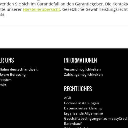
wenden Sie sich im Garantiefall an den Garantiegeber. Die Konta
tte unserer
Herstellerübersicht
. Gesetzliche Gewährleistungsrech
kt.
ER UNS
INFORMATIONEN
ilialen deutschlandweit
Versandmöglichkeiten
dware Beratung
Zahlungsmöglichkeiten
ressum
takt
RECHTLICHES
AGB
Cookie-Einstellungen
Datenschutzerklärung
Ergänzende Allgemeine
Geschäftsbedingungen zum easyCredi
Ratenkauf