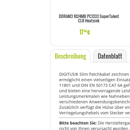
DDRAM3 1024MB PC1333 SuperTalent
CL8 Heatsink
17
€
00
Beschreibung
Datenblatt
DIGITUS® Slim Patchkabel zeichnen 
ermöglicht einen vielseitigen Eins
11801 und DIN EN 50173 CAT 6A gefer
und bieten eine hervorragende Leis
Leistungsmerkmalen wie Nahnebensp
verschiedenen Anwendungsbereichen 
Zusätzlich verfügt die Hülse über 
Verriegelungshebels vom Stecker ve
Bitte beachten Sie:
Die Herstellerga
nicht von Ihnen verursacht wurden. 