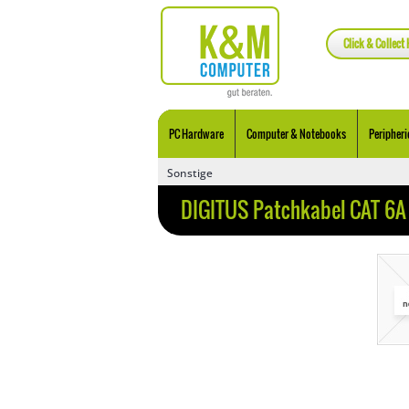
Click & Collect 
PC Hardware
Computer & Notebooks
Peripheri
Sonstige
DIGITUS Patchkabel CAT 6A 