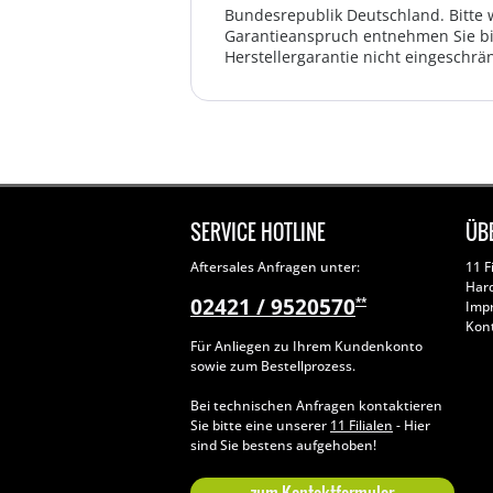
Bundesrepublik Deutschland. Bitte 
Garantieanspruch entnehmen Sie bi
Herstellergarantie nicht eingeschrän
SERVICE HOTLINE
ÜB
Aftersales Anfragen unter:
11 F
Har
02421 / 9520570
**
Imp
Kon
Für Anliegen zu Ihrem Kundenkonto
sowie zum Bestellprozess.
Bei technischen Anfragen kontaktieren
Sie bitte eine unserer
11 Filialen
- Hier
sind Sie bestens aufgehoben!