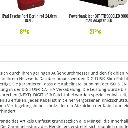
IPad Tasche Port Berlin rot 24.6cm
Powerbank iconBIT FTB9000LED 900
(9.4")
mAh Adapter LED
8
€
27
€
93
00
sich durch ihren geringen Außendurchmesser und den flexiblen M
atz in Ihrem Netzwerk. Darüber hinaus werden DIGITUS® Slim-Patc
tigt. Sie garantieren, dass die Kabelinstallation mit der ISO & EN
tung in der DIGITUS® CAT 6A Verkabelung. Die Leistung wurde bis z
rechen (NEXT). DIGITUS® Patchkabel wurden speziell entwickelt,
zu erfüllen. Jedes Kabel ist mit einer vergossenen Knickschutztül
einen Verriegelungshebelschutz, der ein Abknicken der Kabel und 
rhindert.
rantie des Artikels umfasst grundsätzlich alle Mängel, die innerha
Die Garantieleistung des Herstellers erstreckt sich räumlich mind