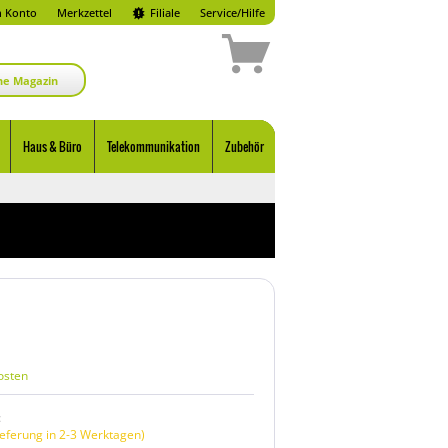
 Konto
Merkzettel
Filiale
Service/Hilfe
ne Magazin
Haus & Büro
Telekommunikation
Zubehör
osten
:
eferung in 2-3 Werktagen)