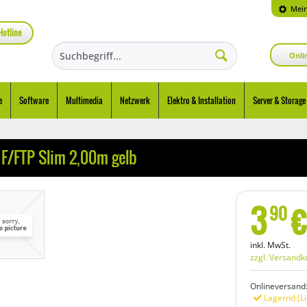
Mein
Hotline
Onli
e
Software
Multimedia
Netzwerk
Elektro & Installation
Server & Storage
F/FTP Slim 2,00m gelb
3
€
90
inkl. MwSt.
zzgl. Versandk
Onlineversand
Lagernd (Li