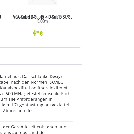
0
VGA-Kabel D-Sub15 -> D-Sub15 St/St
Vor-Ort-Abholservise 36 Monat
5.00m
X Serie)
4
€
22
€
90
70
antel aus. Das schlanke Design
hkabel nach den Normen ISO/IEC
 Kanalspezifikation übereinstimmt
u 500 MHz getestet, einschließlich
 um alle Anforderungen in
le mit Zugentlastung ausgestattet.
ein Abbrechen des
lb der Garantiezeit entstehen und
estens auf das Land der