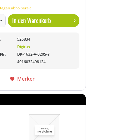
tagen abholbereit
In den
Warenkorb
:
526834
Digitus
-Nr:
DK-1632-A-020S-Y
4016032498124
Merken