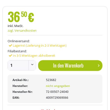
36
€
50
inkl. MwSt.
zzgl. Versandkosten
Onlineversand:
Lagernd (Lieferung in 2-3 Werktagen)
Filialbestand:
In 3-5 Werktagen abholbereit
In den
Warenkorb
Artikel-Nr.:
523682
Hersteller:
nicht angegeben
Hersteller-Nr:
72-00507-24040
EAN:
4009729069066