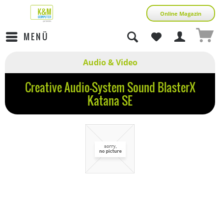
Online Magazin
MENÜ
Audio & Video
Creative Audio-System Sound BlasterX
Katana SE