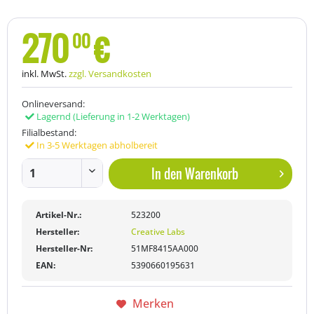
270
€
00
inkl. MwSt.
zzgl. Versandkosten
Onlineversand:
Lagernd
(Lieferung in 1-2 Werktagen)
Filialbestand:
In 3-5 Werktagen abholbereit
In den
Warenkorb
Artikel-Nr.:
523200
Hersteller:
Creative Labs
Hersteller-Nr:
51MF8415AA000
EAN:
5390660195631
Merken