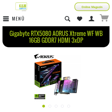
Online Magazin
MENÜ
Gigabyte RTX5080 AORUS Xtreme WF WB
16GB GDDR7 HDMI 3xDP