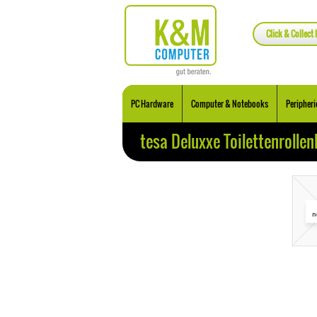
Click & Collect 
PC Hardware
Computer & Notebooks
Peripheri
tesa Deluxxe Toilettenrollen