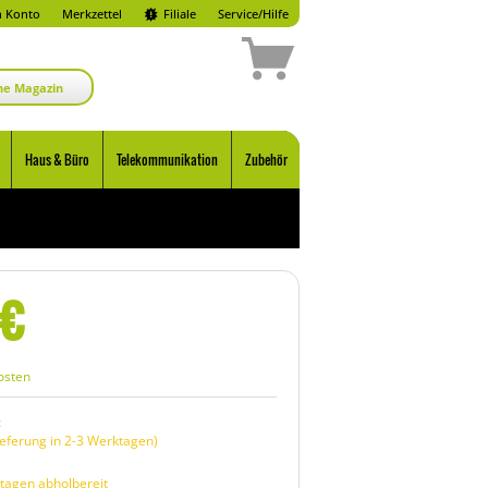
 Konto
Merkzettel
Filiale
Service/Hilfe
ne Magazin
Haus & Büro
Telekommunikation
Zubehör
€
osten
:
eferung in 2-3 Werktagen)
tagen abholbereit