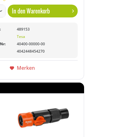
In den
Warenkorb
:
489153
Tesa
-Nr:
40400-00000-00
4042448454270
Merken