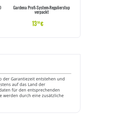
)
Gardena Profi-System-Regulierstop
Gardena Premium Wassersto
verpackt
verpackt
13
€
12
€
50
50
lb der Garantiezeit entstehen und
estens auf das Land der
ktdaten für den entsprechenden
te werden durch eine zusätzliche