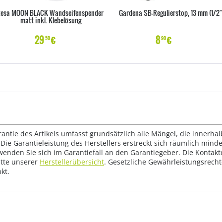
tesa MOON BLACK Wandseifenspender
Gardena SB-Regulierstop, 13 mm (1/2"
matt inkl. Klebelösung
29
€
8
€
50
90
rantie des Artikels umfasst grundsätzlich alle Mängel, die innerha
Die Garantieleistung des Herstellers erstreckt sich räumlich mind
wenden Sie sich im Garantiefall an den Garantiegeber. Die Konta
tte unserer
Herstellerübersicht
. Gesetzliche Gewährleistungsrech
kt.