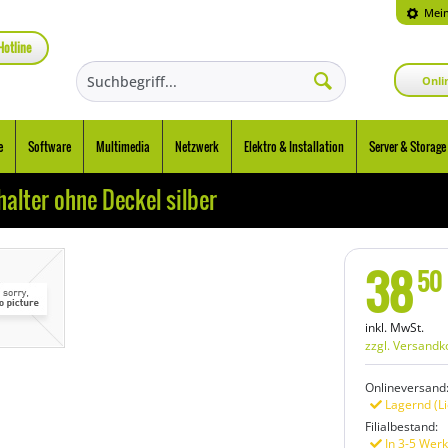
Mein
Hotline
Onli
e
Software
Multimedia
Netzwerk
Elektro & Installation
Server & Storage
halter ohne Deckel silber
38
50
inkl. MwSt.
zzgl. Versandk
Onlineversand
Lagernd (Li
Filialbestand:
In 3-5 Werk