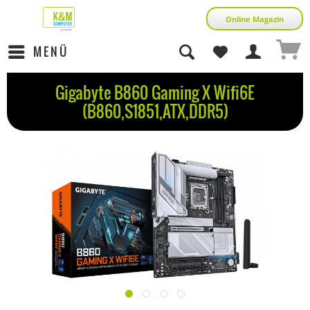
Online Magazin
MENÜ
Gigabyte B860 Gaming X Wifi6E
(B860,S1851,ATX,DDR5)