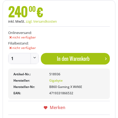
240
€
00
inkl. MwSt.
zzgl. Versandkosten
Onlineversand:
nicht verfügbar
Filialbestand:
nicht verfügbar
In den
Warenkorb
Artikel-Nr.:
518936
Hersteller:
Gigabyte
Hersteller-Nr:
B860 Gaming X Wifi6E
EAN:
4719331866532
Merken