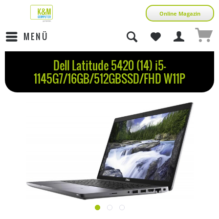
Online Magazin
MENÜ
Dell Latitude 5420 (14) i5-
1145G7/16GB/512GBSSD/FHD W11P