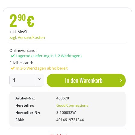
2
€
90
inkl. MwSt.
zzgl. Versandkosten
Onlineversand:
Lagernd
(Lieferung in 1-2 Werktagen)
Filialbestand:
In 3-5 Werktagen abholbereit
In den
Warenkorb
Artikel-Nr.:
480570
Hersteller:
Good Connections
Hersteller-Nr:
S-100032W
EAN:
4014619721344