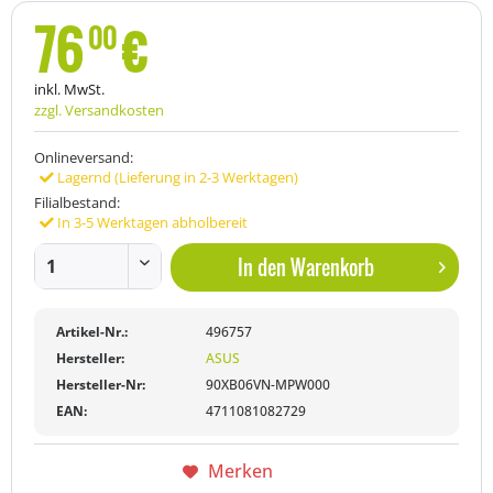
76
€
00
inkl. MwSt.
zzgl. Versandkosten
Onlineversand:
Lagernd (Lieferung in 2-3 Werktagen)
Filialbestand:
In 3-5 Werktagen abholbereit
In den
Warenkorb
Artikel-Nr.:
496757
Hersteller:
ASUS
Hersteller-Nr:
90XB06VN-MPW000
EAN:
4711081082729
Merken