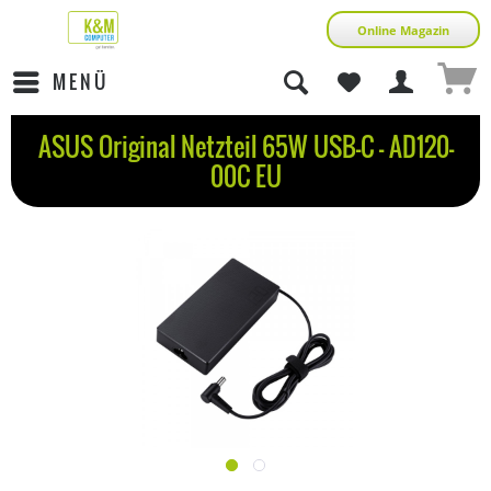
Online Magazin
MENÜ
ASUS Original Netzteil 65W USB-C - AD120-
00C EU