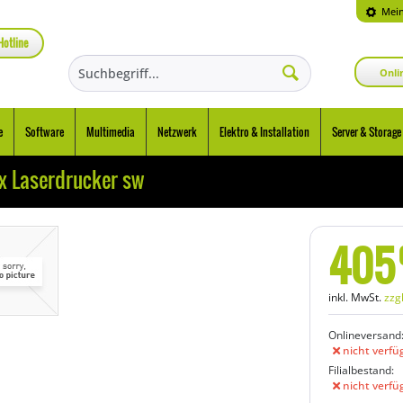
Mein
Hotline
Onli
e
Software
Multimedia
Netzwerk
Elektro & Installation
Server & Storage
 Laserdrucker sw
405
inkl. MwSt.
zzg
Onlineversand
nicht verfü
Filialbestand:
nicht verfü