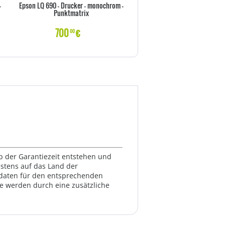
-
Epson LQ 690 - Drucker - monochrom -
EPSON LQ 350 Nadeldruc
Punktmatrix
700
€
310
€
00
00
lb der Garantiezeit entstehen und
estens auf das Land der
ktdaten für den entsprechenden
te werden durch eine zusätzliche