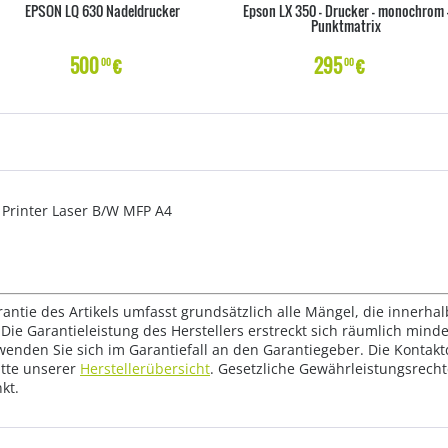
EPSON LQ 630 Nadeldrucker
Epson LX 350 - Drucker - monochrom 
Punktmatrix
500
€
295
€
00
00
Printer Laser B/W MFP A4
rantie des Artikels umfasst grundsätzlich alle Mängel, die innerha
Die Garantieleistung des Herstellers erstreckt sich räumlich mind
wenden Sie sich im Garantiefall an den Garantiegeber. Die Konta
tte unserer
Herstellerübersicht
. Gesetzliche Gewährleistungsrech
kt.