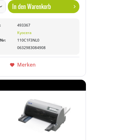
In den
Warenkorb
:
493367
Kyocera
-Nr:
110C1F3NL0
0632983084908
Merken