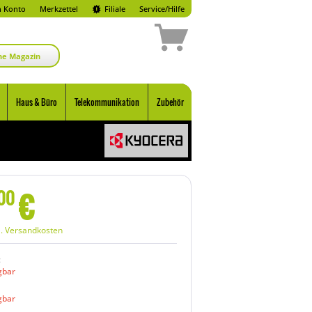
 Konto
Merkzettel
Filiale
Service/Hilfe
ne Magazin
Haus & Büro
Telekommunikation
Zubehör
€
00
l. Versandkosten
:
gbar
gbar