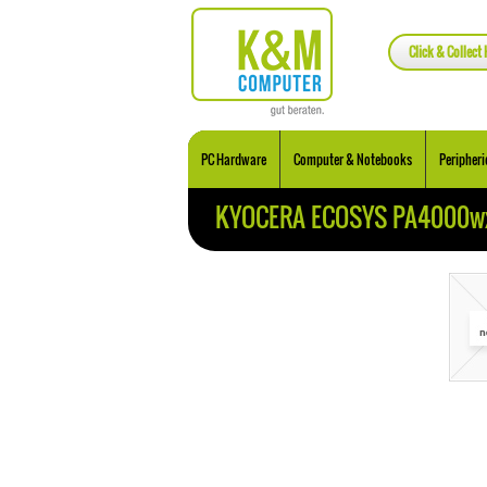
Click & Collect 
PC Hardware
Computer & Notebooks
Peripheri
KYOCERA ECOSYS PA4000wx