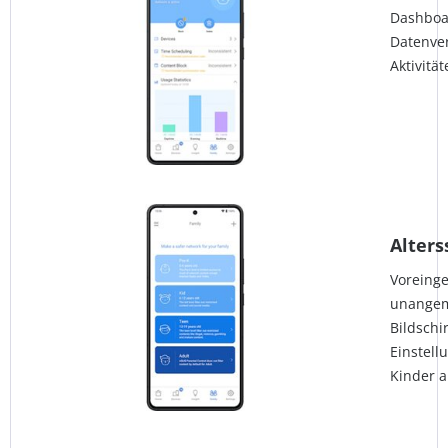
Dashboar
Datenver
Aktivität
Alters
Voreinges
unangem
Bildschi
Einstell
Kinder 