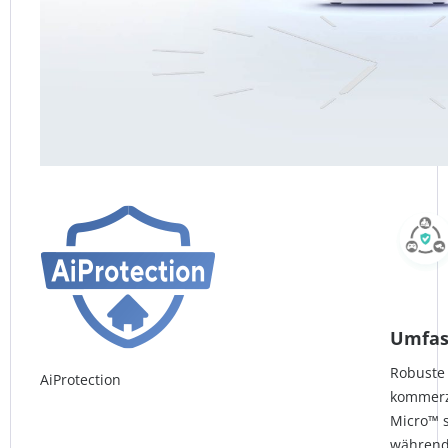
Umfass
Robuste 
AiProtection
kommerz
Micro™ 
während 