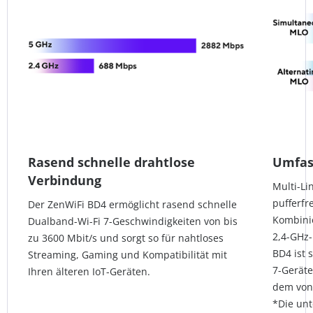
Rasend schnelle drahtlose
Umfas
Verbindung
Multi-Li
pufferfr
Der ZenWiFi BD4 ermöglicht rasend schnelle
Kombini
Dualband-Wi-Fi 7-Geschwindigkeiten von bis
2,4-GHz
zu 3600 Mbit/s und sorgt so für nahtloses
BD4 ist s
Streaming, Gaming und Kompatibilität mit
7-Geräte
Ihren älteren IoT-Geräten.
dem von
*Die un