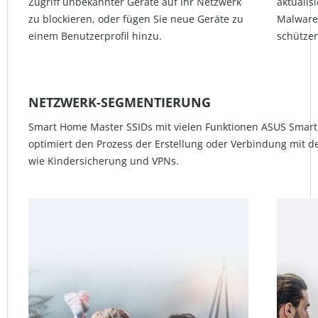
Zugriff unbekannter Geräte auf Ihr Netzwerk
aktualis
zu blockieren, oder fügen Sie neue Geräte zu
Malware
einem Benutzerprofil hinzu.
schützen
NETZWERK-SEGMENTIERUNG
Smart Home Master SSIDs mit vielen Funktionen ASUS Sma
optimiert den Prozess der Erstellung oder Verbindung mit d
wie Kindersicherung und VPNs.