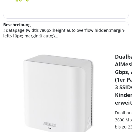
Beschreibung
#datapage {width:780px;height:auto;overflow:hidden;margin-
left:-10px; margin:0 auto;}...
Dualba
AiMesh
Gbps, 
(1er P
3 SSID
Kinde
erwei
Dualband
3600 Mb
bis zu 2