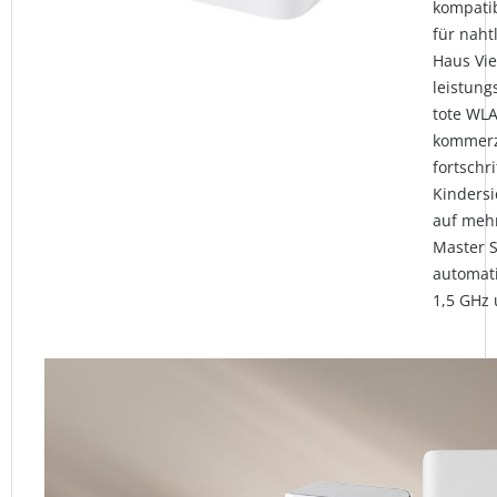
kompatib
für naht
Haus Vie
leistung
tote WL
kommerzi
fortschr
Kindersi
auf meh
Master S
automat
1,5 GHz