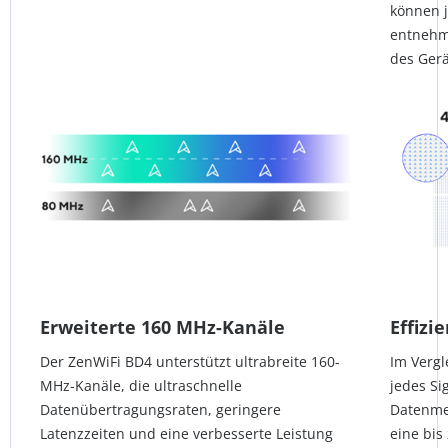
können j
entnehme
des Gerä
Erweiterte 160 MHz-Kanäle
Effiz
Der ZenWiFi BD4 unterstützt ultrabreite 160-
Im Vergl
MHz-Kanäle, die ultraschnelle
jedes Si
Datenübertragungsraten, geringere
Datenme
Latenzzeiten und eine verbesserte Leistung
eine bis