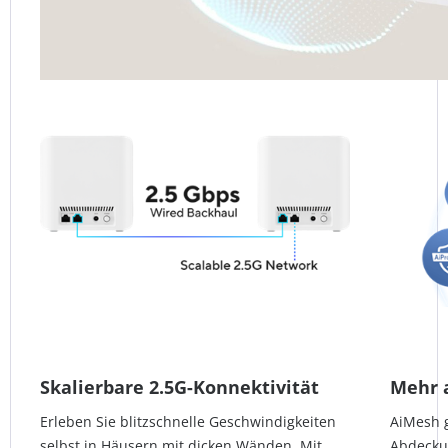
Skalierbare 2.5G-Konnektivität
Mehr a
Erleben Sie blitzschnelle Geschwindigkeiten
AiMesh g
selbst in Häusern mit dicken Wänden. Mit
Abdecku