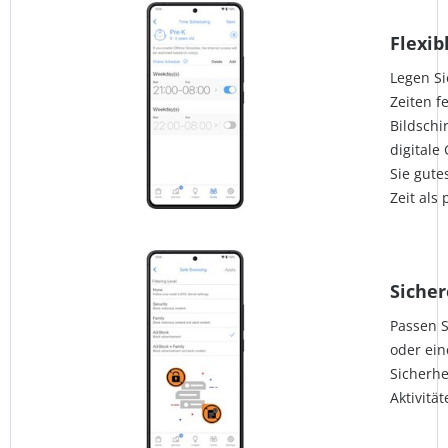
Flexib
Legen Si
Zeiten f
Bildschi
digitale
Sie gute
Zeit als 
Sicher
Passen S
oder ein
Sicherhe
Aktivitä