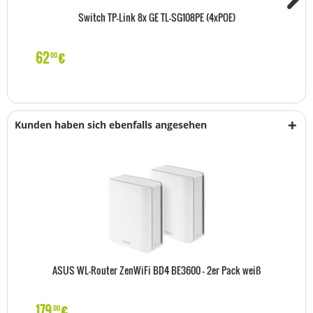
Switch TP-Link 8x GE TL-SG108PE (4xPOE)
62
€
00
Kunden haben sich ebenfalls angesehen
ASUS WL-Router ZenWiFi BD4 BE3600 - 2er Pack weiß
179
€
00