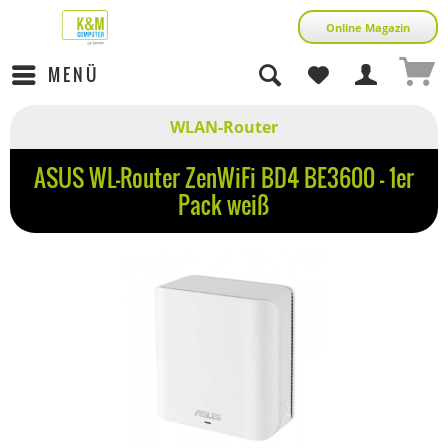
Online Magazin
MENÜ
WLAN-Router
ASUS WL-Router ZenWiFi BD4 BE3600 - 1er
Pack weiß