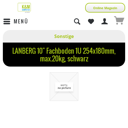
Online Magazin
MENÜ
Sonstige
LANBERG 10" Fachboden 1U 254x180mm,
max.20kg, schwarz