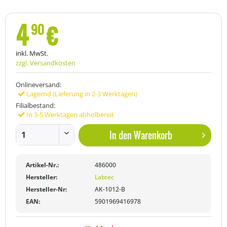
4
€
90
inkl. MwSt.
zzgl. Versandkosten
Onlineversand:
Lagernd (Lieferung in 2-3 Werktagen)
Filialbestand:
In 3-5 Werktagen abholbereit
In den
Warenkorb
Artikel-Nr.:
486000
Hersteller:
Labtec
Hersteller-Nr:
AK-1012-B
EAN:
5901969416978