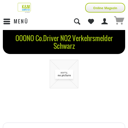
Online Magazin
MENÜ
OOONO Co.Driver NO2 Verkehrsmelder
Schwarz