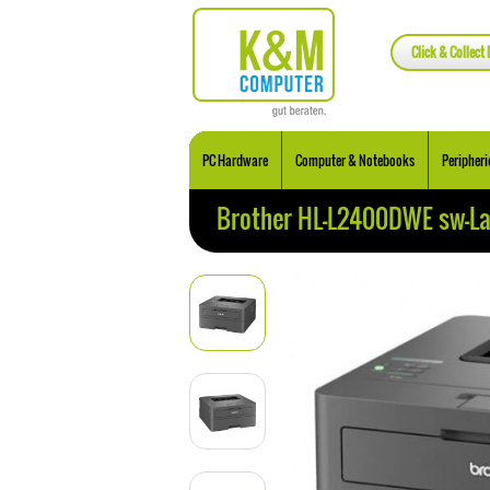
Click & Collect 
PC Hardware
Computer & Notebooks
Peripheri
Brother HL-L2400DWE sw-La