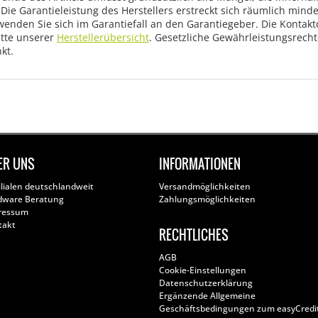
Die Garantieleistung des Herstellers erstreckt sich räumlich mind
wenden Sie sich im Garantiefall an den Garantiegeber. Die Konta
tte unserer
Herstellerübersicht
. Gesetzliche Gewährleistungsrech
kt.
ER UNS
INFORMATIONEN
ilialen deutschlandweit
Versandmöglichkeiten
dware Beratung
Zahlungsmöglichkeiten
ressum
takt
RECHTLICHES
AGB
Cookie-Einstellungen
Datenschutzerklärung
Ergänzende Allgemeine
Geschäftsbedingungen zum easyCredi