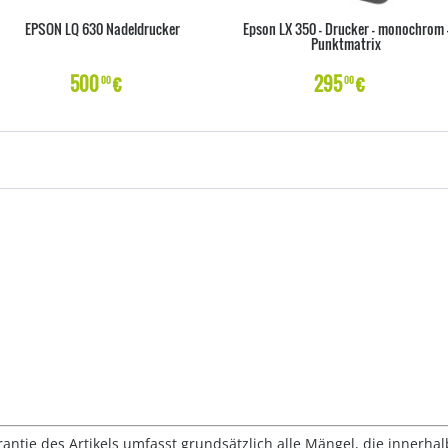
EPSON LQ 630 Nadeldrucker
Epson LX 350 - Drucker - monochrom 
Punktmatrix
500
€
295
€
00
00
rantie des Artikels umfasst grundsätzlich alle Mängel, die innerha