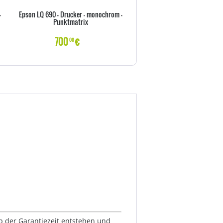
-
Epson LQ 690 - Drucker - monochrom -
EPSON LQ 350 Nadeldruc
Punktmatrix
700
€
310
€
00
00
lb der Garantiezeit entstehen und