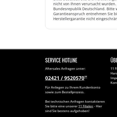
nicht von Ihnen verursacht wurden. 
Bundesrepublik Deutschland. Bitte 
Garantieanspruch entnehmen Sie bi
Herstellergarantie nicht eingeschrän
SERVICE HOTLINE
ÜB
Aftersales Anfragen unter:
11 F
Har
02421 / 9520570
**
Imp
Kon
Für Anliegen zu Ihrem Kundenkonto
sowie zum Bestellprozess.
Bei technischen Anfragen kontaktieren
Sie bitte eine unserer
11 Filialen
- Hier
sind Sie bestens aufgehoben!