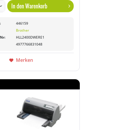
In den
Warenkorb
:
446159
Brother
-Nr:
HLL2400DWERE1
4977766831048
Merken