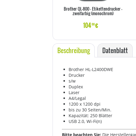
Brother QL-800 - Etikettendrucker -
zweifarbig (monochrom)
104
€
00
Beschreibung
Datenblatt
Brother HL-L2400DWE
Drucker
s/w
Duplex
Laser
A4/Legal
1200 x 1200 dpi
bis zu 30 Seiten/Min.
Kapazität: 250 Blätter
USB 2.0, Wi-Fi(n)
Bitte beachten Sie:
Die Herstellerga