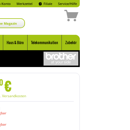
 Konto
Merkzettel
Filiale
Service/Hilfe
ne Magazin
Haus & Büro
Telekommunikation
Zubehör
€
0
l. Versandkosten
:
gbar
gbar