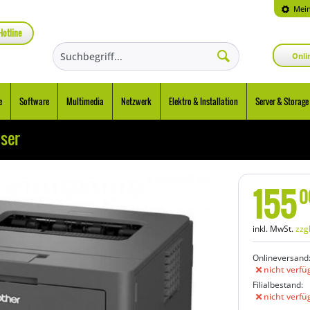
Mein
Hotline
Onli
e
Software
Multimedia
Netzwerk
Elektro & Installation
Server & Storage
ser
155
0
inkl. MwSt.
zzg
Onlineversand
nicht verfü
Filialbestand:
nicht verfü