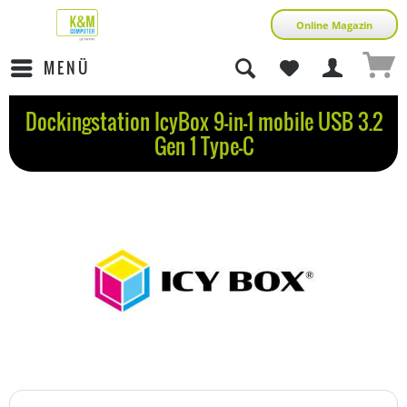
Online Magazin
MENÜ
Dockingstation IcyBox 9-in-1 mobile USB 3.2
Gen 1 Type-C