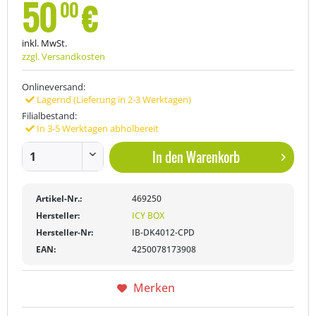
50
€
00
inkl. MwSt.
zzgl. Versandkosten
Onlineversand:
Lagernd (Lieferung in 2-3 Werktagen)
Filialbestand:
In 3-5 Werktagen abholbereit
In den
Warenkorb
Artikel-Nr.:
469250
Hersteller:
ICY BOX
Hersteller-Nr:
IB-DK4012-CPD
EAN:
4250078173908
Merken