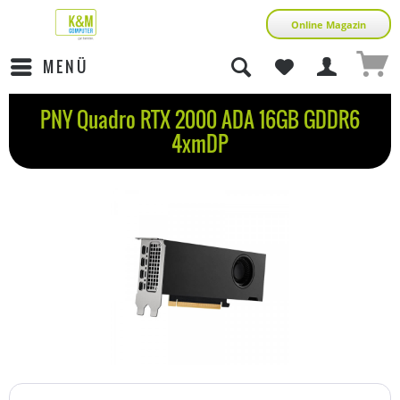
Online Magazin
MENÜ
PNY Quadro RTX 2000 ADA 16GB GDDR6
4xmDP