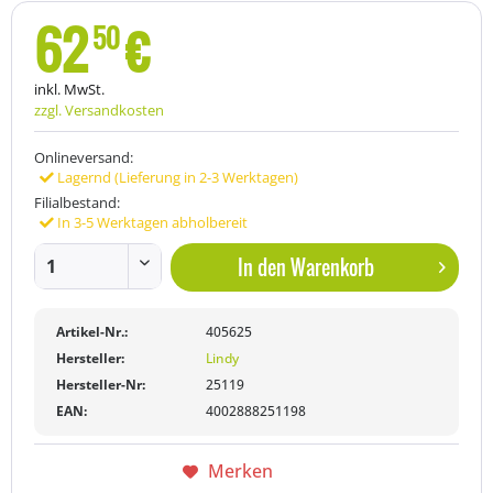
62
€
50
inkl. MwSt.
zzgl. Versandkosten
Onlineversand:
Lagernd (Lieferung in 2-3 Werktagen)
Filialbestand:
In 3-5 Werktagen abholbereit
In den
Warenkorb
Artikel-Nr.:
405625
Hersteller:
Lindy
Hersteller-Nr:
25119
EAN:
4002888251198
Merken