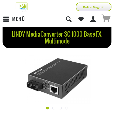
Online Magazin
MENÜ
LINDY MediaConverter SC 1000 Base-FX,
Multimode