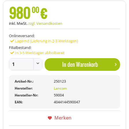
980
€
00
inkl. MwSt.
zzgl. Versandkosten
Onlineversand:
Lagernd (Lieferung in 2-3 Werktagen)
Filialbestand:
In 3-5 Werktagen abholbereit
In den
Warenkorb
Artikel-Nr.:
250123
Hersteller:
Lancom
Hersteller-Nr:
59004
EAN:
4044144590047
Merken