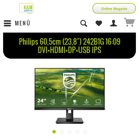
Online Magazin
MENÜ
Philips 60,5cm (23,8") 242B1G 16:09
DVI+HDMI+DP+USB IPS