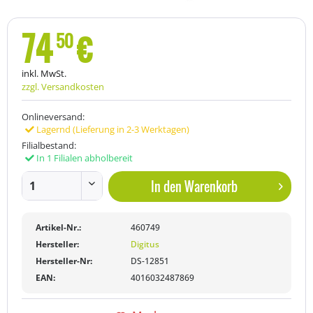
74
€
50
inkl. MwSt.
zzgl. Versandkosten
Onlineversand:
Lagernd (Lieferung in 2-3 Werktagen)
Filialbestand:
In 1 Filialen abholbereit
In den
Warenkorb
Artikel-Nr.:
460749
Hersteller:
Digitus
Hersteller-Nr:
DS-12851
EAN:
4016032487869