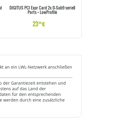
l
DIGITUS PCI Expr Card 2x D-Sub9 seriell
Intel NEK PCI-Express I350T2
Ports + LowProfile
23
€
229
€
00
00
rekt an ein LWL-Netzwerk anschließen
lb der Garantiezeit entstehen und
estens auf das Land der
ktdaten für den entsprechenden
te werden durch eine zusätzliche