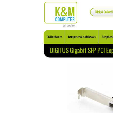
Click & Collect 
PC Hardware
Computer & Notebooks
Peripheri
DIGITUS Gigabit SFP PCI Ex