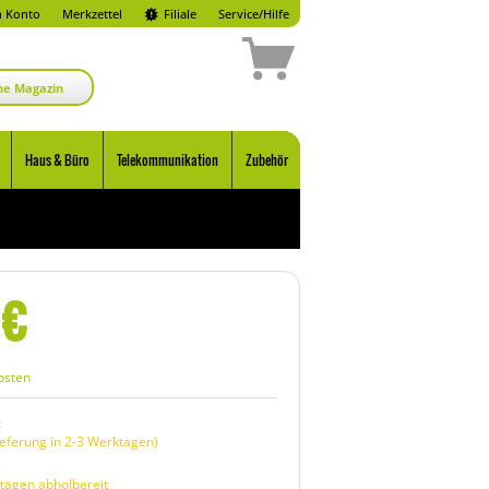
 Konto
Merkzettel
Filiale
Service/Hilfe
ne Magazin
Haus & Büro
Telekommunikation
Zubehör
€
osten
:
eferung in 2-3 Werktagen)
tagen abholbereit