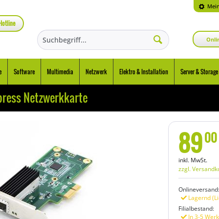
Mein
Hotline
Onli
e
Software
Multimedia
Netzwerk
Elektro & Installation
Server & Storage
press Netzwerkkarte
89
00
inkl. MwSt.
zzgl. Versandk
Onlineversand
Lagernd (Li
Filialbestand:
In 3-5 Werk