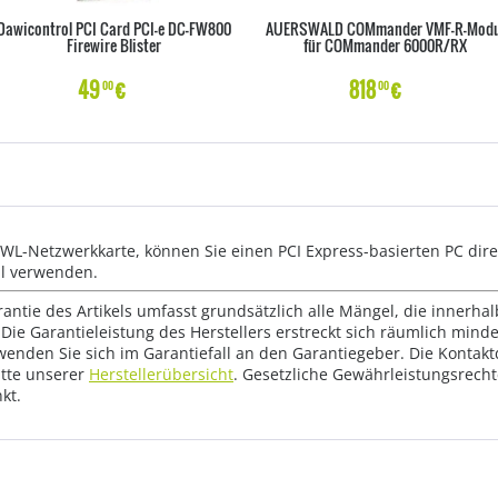
Dawicontrol PCI Card PCI-e DC-FW800
AUERSWALD COMmander VMF-R-Modu
Firewire Blister
für COMmander 6000R/RX
49
€
818
€
00
00
 LWL-Netzwerkkarte, können Sie einen PCI Express-basierten PC di
hl verwenden.
rantie des Artikels umfasst grundsätzlich alle Mängel, die innerha
Die Garantieleistung des Herstellers erstreckt sich räumlich mind
wenden Sie sich im Garantiefall an den Garantiegeber. Die Konta
tte unserer
Herstellerübersicht
. Gesetzliche Gewährleistungsrech
kt.