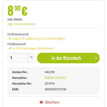
8
€
90
inkl. MwSt.
zzgl. Versandkosten
Onlineversand:
Lagernd (Lieferung in 2-3 Werktagen)
Filialbestand:
In 3-5 Werktagen abholbereit
In den
Warenkorb
Artikel-Nr.:
442290
Hersteller:
FABER-CASTELL
Hersteller-Nr:
201910
EAN:
4005402019106
Merken