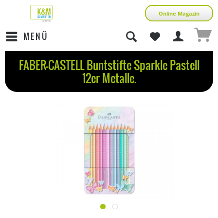
Online Magazin
MENÜ
FABER-CASTELL Buntstifte Sparkle Pastell
12er Metalle.