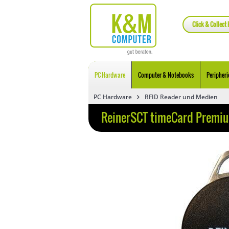
Click & Collect 
PC Hardware
Computer & Notebooks
Peripheri
PC Hardware
RFID Reader und Medien
ReinerSCT timeCard Premi