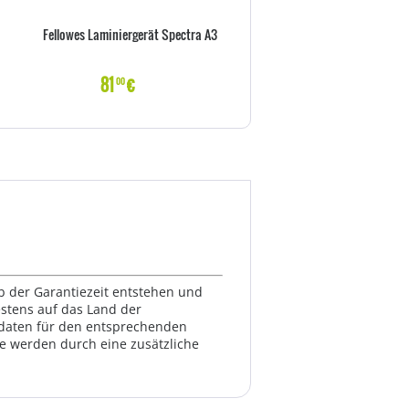
Fellowes Laminiergerät Spectra A3
DYMO Briefwaage M2 2 
81
€
41
€
00
90
lb der Garantiezeit entstehen und
estens auf das Land der
ktdaten für den entsprechenden
te werden durch eine zusätzliche