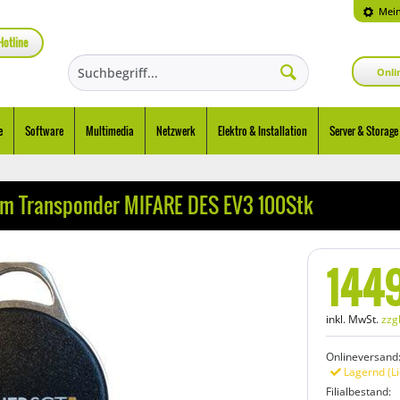
Mein
Hotline
Onli
e
Software
Multimedia
Netzwerk
Elektro & Installation
Server & Storage
um Transponder MIFARE DES EV3 100Stk
144
inkl. MwSt.
zzg
Onlineversand
Lagernd (Li
Filialbestand: