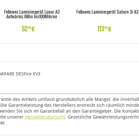
Fellowes Laminiergerät Lunar A3
Fellowes Laminiergerät Saturn 3i A3
Aufwärmz.6Min bis100Mikron
52
€
113
€
00
00
MIFARE DESFire EV3
rantie des Artikels umfasst grundsätzlich alle Mängel, die innerha
Die Garantieleistung des Herstellers erstreckt sich räumlich mind
wenden Sie sich im Garantiefall an den Garantiegeber. Die Konta
tte unserer
Herstellerübersicht
. Gesetzliche Gewährleistungsrech
kt.