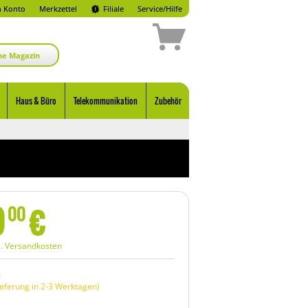
 Konto
Merkzettel
Filiale
Service/Hilfe
ne Magazin
Haus & Büro
Telekommunikation
Zubehör
9
€
00
l. Versandkosten
:
eferung in 2-3 Werktagen)