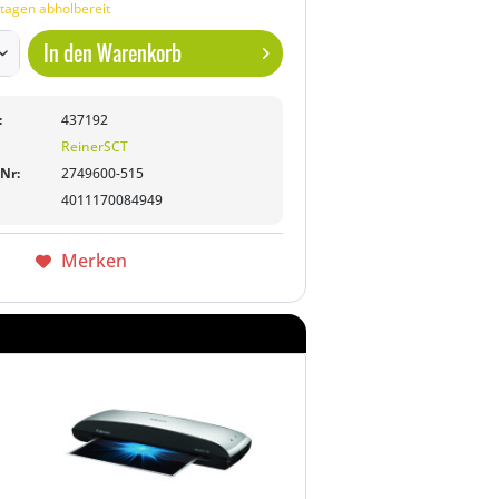
tagen abholbereit
In den
Warenkorb
:
437192
ReinerSCT
-Nr:
2749600-515
4011170084949
Merken