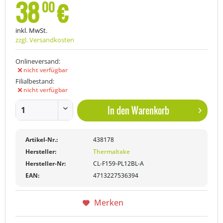
38
€
00
inkl. MwSt.
zzgl. Versandkosten
Onlineversand:
nicht verfügbar
Filialbestand:
nicht verfügbar
In den
Warenkorb
Artikel-Nr.:
438178
Hersteller:
Thermaltake
Hersteller-Nr:
CL-F159-PL12BL-A
EAN:
4713227536394
Merken