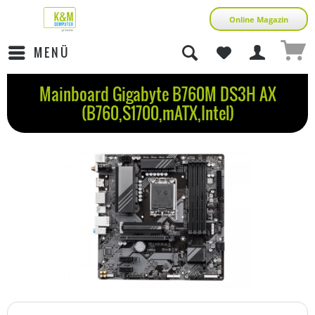
Online Magazin
MENÜ
Mainboard Gigabyte B760M DS3H AX
(B760,S1700,mATX,Intel)