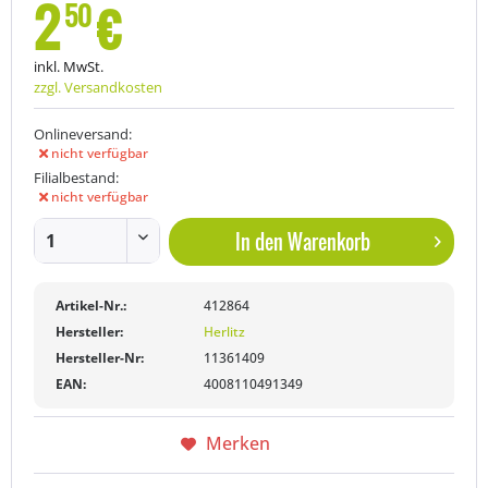
2
€
50
inkl. MwSt.
zzgl. Versandkosten
Onlineversand:
nicht verfügbar
Filialbestand:
nicht verfügbar
In den
Warenkorb
Artikel-Nr.:
412864
Hersteller:
Herlitz
Hersteller-Nr:
11361409
EAN:
4008110491349
Merken