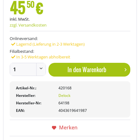
45
€
50
inkl. MwSt.
zzgl. Versandkosten
Onlineversand:
Lagernd (Lieferung in 2-3 Werktagen)
Filialbestand:
In 3-5 Werktagen abholbereit
In den
Warenkorb
Artikel-Nr.:
420168
Hersteller:
Delock
Hersteller-Nr:
64198
EAN:
4043619641987
Merken