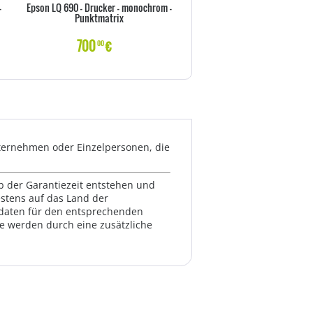
-
Epson LQ 690 - Drucker - monochrom -
EPSON LQ 350 Nadeldruc
Punktmatrix
700
€
310
€
00
00
Unternehmen oder Einzelpersonen, die
lb der Garantiezeit entstehen und
estens auf das Land der
ktdaten für den entsprechenden
te werden durch eine zusätzliche