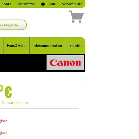
 Konto
Merkzettel
Filiale
Service/Hilfe
ne Magazin
Haus & Büro
Telekommunikation
Zubehör
€
0
l. Versandkosten
:
gbar
gbar