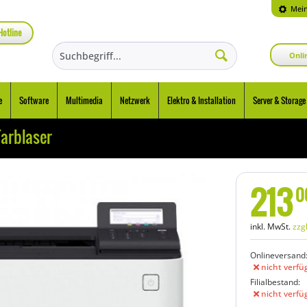
Mein
Hotline
Onli
e
Software
Multimedia
Netzwerk
Elektro & Installation
Server & Storage
arblaser
213
0
inkl. MwSt.
zzg
Onlineversand
nicht verfü
Filialbestand:
nicht verfü