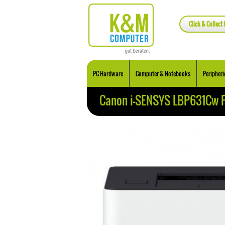
Click & Collect 
PC Hardware
Computer & Notebooks
Peripheri
Canon i-SENSYS LBP631Cw F