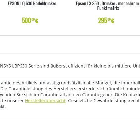
EPSON LQ 630 Nadeldrucker
Epson LX 350 - Drucker - monochrom 
Punktmatrix
500
€
295
€
00
00
NSYS LBP630 Serie sind äußerst effizient für kleine bis mittlere 
rantie des Artikels umfasst grundsätzlich alle Mängel, die innerha
Die Garantieleistung des Herstellers erstreckt sich räumlich mind
wenden Sie sich im Garantiefall an den Garantiegeber. Die Konta
tte unserer
Herstellerübersicht
. Gesetzliche Gewährleistungsrech
kt.