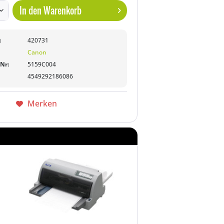
In den
Warenkorb
:
420731
Canon
-Nr:
5159C004
4549292186086
Merken