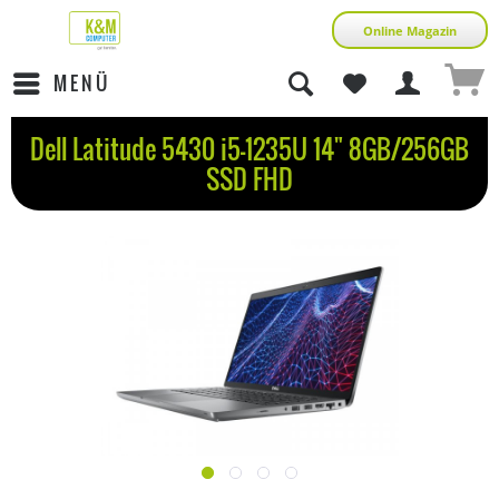
Online Magazin
MENÜ
Dell Latitude 5430 i5-1235U 14" 8GB/256GB
SSD FHD