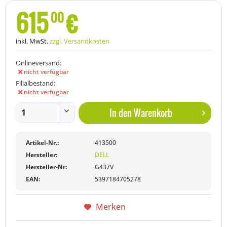
615
€
00
inkl. MwSt.
zzgl. Versandkosten
Onlineversand:
nicht verfügbar
Filialbestand:
nicht verfügbar
In den
Warenkorb
Artikel-Nr.:
413500
Hersteller:
DELL
Hersteller-Nr:
G437V
EAN:
5397184705278
Merken