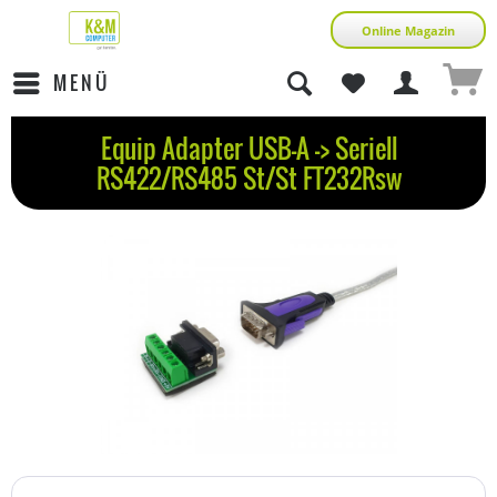
Online Magazin
MENÜ
Equip Adapter USB-A -> Seriell
RS422/RS485 St/St FT232Rsw