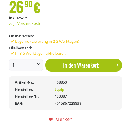
26
€
90
inkl. MwSt.
zzgl. Versandkosten
Onlineversand:
Lagernd (Lieferung in 2-3 Werktagen)
Filialbestand:
In 3-5 Werktagen abholbereit
In den
Warenkorb
Artikel-Nr.:
408850
Hersteller:
Equip
Hersteller-Nr:
133387
EAN:
4015867228838
Merken